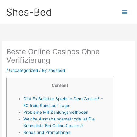
Skip
Shes-Bed
to
content
Beste Online Casinos Ohne
Verifizierung
/
Uncategorized
/ By
shesbed
Content
Gibt Es Beliebte Spiele In Dem Casino? –
50 freie Spins auf hugo
Probleme Mit Zahlungsmethoden
Welche Auszahlungsmethode Ist Die
Schnellste Bei Online Casinos?
Bonus and Promotionen