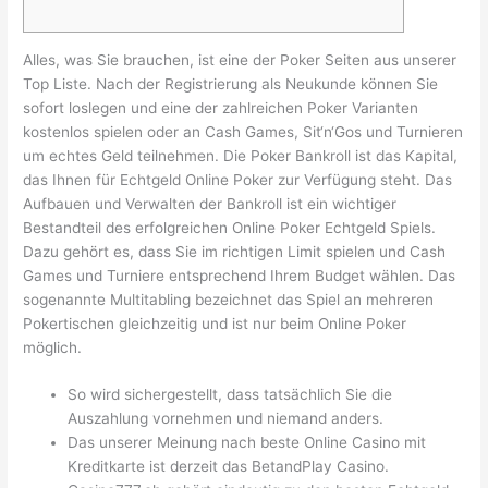
Alles, was Sie brauchen, ist eine der Poker Seiten aus unserer
Top Liste. Nach der Registrierung als Neukunde können Sie
sofort loslegen und eine der zahlreichen Poker Varianten
kostenlos spielen oder an Cash Games, Sit‘n‘Gos und Turnieren
um echtes Geld teilnehmen. Die Poker Bankroll ist das Kapital,
das Ihnen für Echtgeld Online Poker zur Verfügung steht. Das
Aufbauen und Verwalten der Bankroll ist ein wichtiger
Bestandteil des erfolgreichen Online Poker Echtgeld Spiels.
Dazu gehört es, dass Sie im richtigen Limit spielen und Cash
Games und Turniere entsprechend Ihrem Budget wählen. Das
sogenannte Multitabling bezeichnet das Spiel an mehreren
Pokertischen gleichzeitig und ist nur beim Online Poker
möglich.
So wird sichergestellt, dass tatsächlich Sie die
Auszahlung vornehmen und niemand anders.
Das unserer Meinung nach beste Online Casino mit
Kreditkarte ist derzeit das BetandPlay Casino.