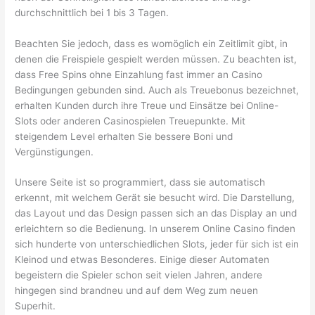
durchschnittlich bei 1 bis 3 Tagen.
Beachten Sie jedoch, dass es womöglich ein Zeitlimit gibt, in
denen die Freispiele gespielt werden müssen. Zu beachten ist,
dass Free Spins ohne Einzahlung fast immer an Casino
Bedingungen gebunden sind. Auch als Treuebonus bezeichnet,
erhalten Kunden durch ihre Treue und Einsätze bei Online-
Slots oder anderen Casinospielen Treuepunkte. Mit
steigendem Level erhalten Sie bessere Boni und
Vergünstigungen.
Unsere Seite ist so programmiert, dass sie automatisch
erkennt, mit welchem Gerät sie besucht wird. Die Darstellung,
das Layout und das Design passen sich an das Display an und
erleichtern so die Bedienung. In unserem Online Casino finden
sich hunderte von unterschiedlichen Slots, jeder für sich ist ein
Kleinod und etwas Besonderes. Einige dieser Automaten
begeistern die Spieler schon seit vielen Jahren, andere
hingegen sind brandneu und auf dem Weg zum neuen
Superhit.