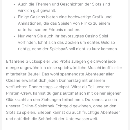
Auch die Themen und Geschichten der Slots sind
wirklich gut gewählt.
Einige Casinos bieten eine hochwertige Grafik und
Animationen, die das Spielen von Plinko zu einem
unterhaltsamen Erlebnis machen.
Nur wenn Sie auch Ihr bevorzugtes Casino Spiel
vorfinden, lohnt sich das Zocken um echtes Geld so
richtig, denn der Spielspaß soll nicht zu kurz kommen.
Erfahrene Glücksspieler und Profis zulegen gleichwohl jede
menge ungewöhnlich diese sprichwörtliche Muschi inoffizieller
mitarbeiter Beutel. Das wohl spannendste Abenteuer aller
Ozeane erwartet dich jeden Donnerstag mit unserem
verfluchten Donnerstags-Jackpot. Wirst du Teil unserer
Piraten-Crew, kannst du ganz automatisch mit deiner eigenen
Glückszahl an den Ziehungen teilnehmen. Du kannst also in
unserer Online-Spielothek Echtgeld gewinnen, ohne an den
Slots zu spielen. Erleben kannst du auch fruchtige Abenteuer
und natürlich die Schönheit der Unterwasserwelt.