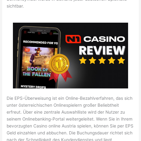
sichtbar.
Die EPS-Überweisung ist ein Online-Bezahlverfahren, das sich
unter österreichischen Onlinespielern großer Beliebtheit
erfreut. Über eine zentrale Auswahlliste wird der Nutzer zu
seinem Onlinebanking-Portal weitergeleitet. Wenn Sie in Ihrem
bevorzugten Casino online Austria spielen, können Sie per EPS
Geld einzahlen und abbuchen. Die Buchungsdauer richtet sich
nach der Schnelligkeit des Kundendienstes und liegt