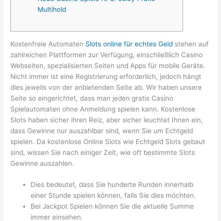
Multihold
Kostenfreie Automaten
Slots online für echtes Geld
stehen auf
zahlreichen Plattformen zur Verfügung, einschließlich Casino
Webseiten, spezialisierten Seiten und Apps für mobile Geräte.
Nicht immer ist eine Registrierung erforderlich, jedoch hängt
dies jeweils von der anbietenden Seite ab. Wir haben unsere
Seite so eingerichtet, dass man jeden gratis Casino
Spielautomaten ohne Anmeldung spielen kann.
Kostenlose
Slots haben sicher ihren Reiz, aber sicher leuchtet Ihnen ein,
dass Gewinne nur auszahlbar sind, wenn Sie um Echtgeld
spielen. Da kostenlose Online Slots wie Echtgeld Slots gebaut
sind, wissen Sie nach einiger Zeit, wie oft bestimmte Slots
Gewinne auszahlen.
Dies bedeutet, dass Sie hunderte Runden innerhalb
einer Stunde spielen können, falls Sie dies möchten.
Bei Jackpot Spielen können Sie die aktuelle Summe
immer einsehen.