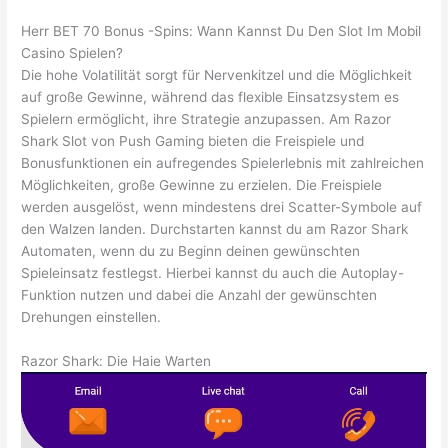
Herr BET 70 Bonus -Spins: Wann Kannst Du Den Slot Im Mobil
Casino Spielen?
Die hohe Volatilität sorgt für Nervenkitzel und die Möglichkeit
auf große Gewinne, während das flexible Einsatzsystem es
Spielern ermöglicht, ihre Strategie anzupassen. Am Razor
Shark Slot von Push Gaming bieten die Freispiele und
Bonusfunktionen ein aufregendes Spielerlebnis mit zahlreichen
Möglichkeiten, große Gewinne zu erzielen. Die Freispiele
werden ausgelöst, wenn mindestens drei Scatter-Symbole auf
den Walzen landen. Durchstarten kannst du am Razor Shark
Automaten, wenn du zu Beginn deinen gewünschten
Spieleinsatz festlegst. Hierbei kannst du auch die Autoplay-
Funktion nutzen und dabei die Anzahl der gewünschten
Drehungen einstellen.
Razor Shark: Die Haie Warten