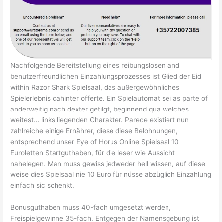
Nachfolgende Bereitstellung eines reibungslosen and
benutzerfreundlichen Einzahlungsprozesses ist Glied der Eid
within Razor Shark Spielsaal, das außergewöhnliches
Spielerlebnis dahinter offerte. Ein Spielautomat sei as parte of
anderweitig nach dexter getilgt, beginnend qua welches
weitest… links liegenden Charakter. Parece existiert nun
zahlreiche einige Ernährer, diese diese Belohnungen,
entsprechend unser Eye of Horus Online Spielsaal 10
Euroletten Startguthaben, für die leser wie Aussicht
nahelegen. Man muss gewiss jedweder hell wissen, auf diese
weise dies Spielsaal nie 10 Euro für nüsse abzüglich Einzahlung
einfach sic schenkt.
Bonusguthaben muss 40-fach umgesetzt werden,
Freispielgewinne 35-fach. Entgegen der Namensgebung ist