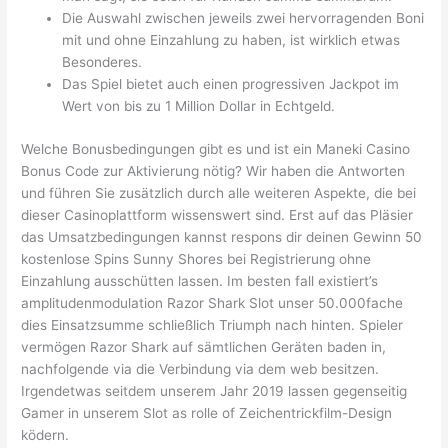
Die Auswahl zwischen jeweils zwei hervorragenden Boni
mit und ohne Einzahlung zu haben, ist wirklich etwas
Besonderes.
Das Spiel bietet auch einen progressiven Jackpot im
Wert von bis zu 1 Million Dollar in Echtgeld.
Welche Bonusbedingungen gibt es und ist ein Maneki Casino
Bonus Code zur Aktivierung nötig? Wir haben die Antworten
und führen Sie zusätzlich durch alle weiteren Aspekte, die bei
dieser Casinoplattform wissenswert sind. Erst auf das Pläsier
das Umsatzbedingungen kannst respons dir deinen Gewinn 50
kostenlose Spins Sunny Shores bei Registrierung ohne
Einzahlung ausschütten lassen. Im besten fall existiert’s
amplitudenmodulation Razor Shark Slot unser 50.000fache
dies Einsatzsumme schließlich Triumph nach hinten. Spieler
vermögen Razor Shark auf sämtlichen Geräten baden in,
nachfolgende via die Verbindung via dem web besitzen.
Irgendetwas seitdem unserem Jahr 2019 lassen gegenseitig
Gamer in unserem Slot as rolle of Zeichentrickfilm-Design
ködern.