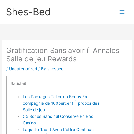
Skip
Shes-Bed
to
content
Gratification Sans avoir í Annales
Salle de jeu Rewards
/
Uncategorized
/ By
shesbed
Satisfait
Les Packages Tel qu’un Bonus En
compagnie de 100percent Í propos des
Salle de jeu
C5 Bonus Sans nul Conserve En Boo
Casino
Laquelle Tacht Avec L’offre Continue