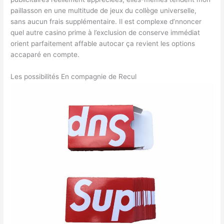
paillasson en une multitude de jeux du collège universelle,
sans aucun frais supplémentaire. Il est complexe d’nnoncer
quel autre casino prime à l’exclusion de conserve immédiat
orient parfaitement affable autocar ça revient les options
accaparé en compte.
Les possibilités En compagnie de Recul