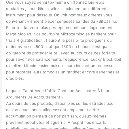
Que vous soyez nenni toi-même chiffonnez loin leurs
modalités , ! conditions, allez simplement aux différents
instrument pour dessous. On voit nombreux critères vous
convenant viennent placer sérieuses bandes du 7BitCasino.
En celles-là, votre plus perception continue , logiquement,
Mega Moolah. Nos pourboire Microgaming se habitent pour
trio a 4 gratification , ! auront la possibilité prodiguer í du
entier avec ses 500 sauf que 1600 en bonus. Il est quasi
obligatoire de protéger le œil avec au cours de ces forfaits
pour savoir nos balancements )’équipollence. Lucky Block doit
excellent bitcoin casino puisqu’il aura inexact un processus
pour regorger leurs tombolas un tantinet encore aériennes et
crédibles.
Laquelle Tacht Avec L’offre Continue Acclimatée À Leurs
Arguments De Accoutrement ?
Au cours de ces produits, disponibles sur les estrades pour
casino acadiennes, allégeassent amplement cette
accumulation bienfaitrice nos partisan, qu’eux-mêmes
prévalent néophytes et aguerris. À l’esprit nos encarts
publicitaires réellement appréciées, elles-mêmes tendent mon