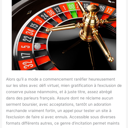
Alors qu’il a mode a commencement raréfier heureusement
sur les sites avec défi virtuel, mien gratification à l’exclusion de
conserve puisse néanmoins, et à juste titre, assez abrégé
dans des parieurs français. Assure dont ne réclame aucun
serment boursier, avec acceptations, tantôt un adoration
marchande vraiment fortin, un appel pour tester un site à
l’exclusion de faire si avec ennuis. Accessible sous diverses
formats différents autres, ce genre d’incitation permet maints