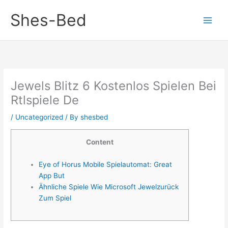
Skip
Shes-Bed
to
content
Jewels Blitz 6 Kostenlos Spielen Bei
Rtlspiele De
/
Uncategorized
/ By
shesbed
Content
Eye of Horus Mobile Spielautomat: Great
App But
Ähnliche Spiele Wie Microsoft Jewelzurück
Zum Spiel