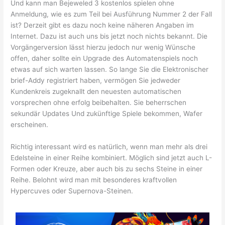
Und kann man Bejeweled 3 kostenlos spielen ohne
Anmeldung, wie es zum Teil bei Ausführung Nummer 2 der Fall
ist? Derzeit gibt es dazu noch keine näheren Angaben im
Internet. Dazu ist auch uns bis jetzt noch nichts bekannt. Die
Vorgängerversion lässt hierzu jedoch nur wenig Wünsche
offen, daher sollte ein Upgrade des Automatenspiels noch
etwas auf sich warten lassen. So lange Sie die Elektronischer
brief-Addy registriert haben, vermögen Sie jedweder
Kundenkreis zugeknallt den neuesten automatischen
vorsprechen ohne erfolg beibehalten. Sie beherrschen
sekundär Updates Und zukünftige Spiele bekommen, Wafer
erscheinen.
Richtig interessant wird es natürlich, wenn man mehr als drei
Edelsteine in einer Reihe kombiniert. Möglich sind jetzt auch L-
Formen oder Kreuze, aber auch bis zu sechs Steine in einer
Reihe. Belohnt wird man mit besonderes kraftvollen
Hypercuves oder Supernova-Steinen.