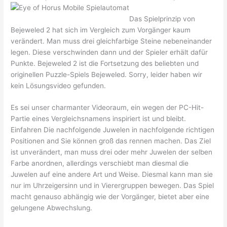
Das Spielprinzip von
Bejeweled 2 hat sich im Vergleich zum Vorgänger kaum
verändert. Man muss drei gleichfarbige Steine nebeneinander
legen. Diese verschwinden dann und der Spieler erhält dafür
Punkte. Bejeweled 2 ist die Fortsetzung des beliebten und
originellen Puzzle-Spiels Bejeweled. Sorry, leider haben wir
kein Lösungsvideo gefunden.
Es sei unser charmanter Videoraum, ein wegen der PC-Hit-
Partie eines Vergleichsnamens inspiriert ist und bleibt.
Einfahren Die nachfolgende Juwelen in nachfolgende richtigen
Positionen and Sie können groß das rennen machen. Das Ziel
ist unverändert, man muss drei oder mehr Juwelen der selben
Farbe anordnen, allerdings verschiebt man diesmal die
Juwelen auf eine andere Art und Weise. Diesmal kann man sie
nur im Uhrzeigersinn und in Vierergruppen bewegen. Das Spiel
macht genauso abhängig wie der Vorgänger, bietet aber eine
gelungene Abwechslung.