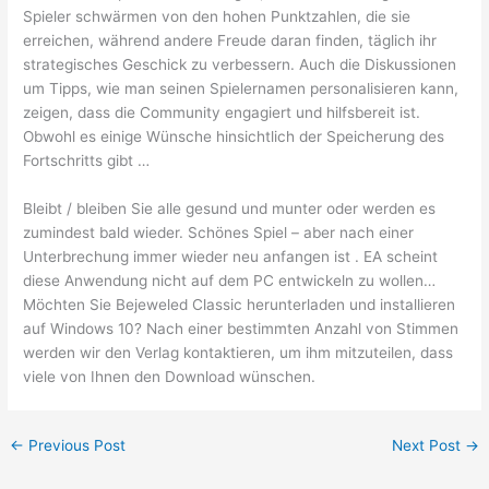
Spieler schwärmen von den hohen Punktzahlen, die sie
erreichen, während andere Freude daran finden, täglich ihr
strategisches Geschick zu verbessern. Auch die Diskussionen
um Tipps, wie man seinen Spielernamen personalisieren kann,
zeigen, dass die Community engagiert und hilfsbereit ist.
Obwohl es einige Wünsche hinsichtlich der Speicherung des
Fortschritts gibt …
Bleibt / bleiben Sie alle gesund und munter oder werden es
zumindest bald wieder. Schönes Spiel – aber nach einer
Unterbrechung immer wieder neu anfangen ist . EA scheint
diese Anwendung nicht auf dem PC entwickeln zu wollen…
Möchten Sie Bejeweled Classic herunterladen und installieren
auf Windows 10? Nach einer bestimmten Anzahl von Stimmen
werden wir den Verlag kontaktieren, um ihm mitzuteilen, dass
viele von Ihnen den Download wünschen.
←
Previous Post
Next Post
→