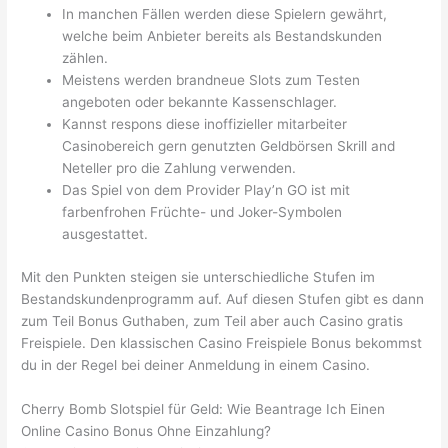
In manchen Fällen werden diese Spielern gewährt,
welche beim Anbieter bereits als Bestandskunden
zählen.
Meistens werden brandneue Slots zum Testen
angeboten oder bekannte Kassenschlager.
Kannst respons diese inoffizieller mitarbeiter
Casinobereich gern genutzten Geldbörsen Skrill and
Neteller pro die Zahlung verwenden.
Das Spiel von dem Provider Play’n GO ist mit
farbenfrohen Früchte- und Joker-Symbolen
ausgestattet.
Mit den Punkten steigen sie unterschiedliche Stufen im
Bestandskundenprogramm auf. Auf diesen Stufen gibt es dann
zum Teil Bonus Guthaben, zum Teil aber auch Casino gratis
Freispiele. Den klassischen Casino Freispiele Bonus bekommst
du in der Regel bei deiner Anmeldung in einem Casino.
Cherry Bomb Slotspiel für Geld: Wie Beantrage Ich Einen
Online Casino Bonus Ohne Einzahlung?