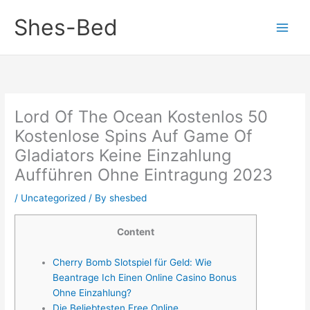
Skip
Shes-Bed
to
content
Lord Of The Ocean Kostenlos 50
Kostenlose Spins Auf Game Of
Gladiators Keine Einzahlung
Aufführen Ohne Eintragung 2023
/
Uncategorized
/ By
shesbed
Content
Cherry Bomb Slotspiel für Geld: Wie
Beantrage Ich Einen Online Casino Bonus
Ohne Einzahlung?
Die Beliebtesten Free Online