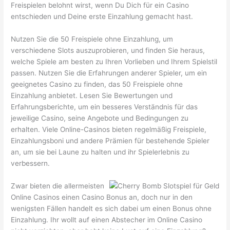
Freispielen belohnt wirst, wenn Du Dich für ein Casino
entschieden und Deine erste Einzahlung gemacht hast.
Nutzen Sie die 50 Freispiele ohne Einzahlung, um
verschiedene Slots auszuprobieren, und finden Sie heraus,
welche Spiele am besten zu Ihren Vorlieben und Ihrem Spielstil
passen. Nutzen Sie die Erfahrungen anderer Spieler, um ein
geeignetes Casino zu finden, das 50 Freispiele ohne
Einzahlung anbietet. Lesen Sie Bewertungen und
Erfahrungsberichte, um ein besseres Verständnis für das
jeweilige Casino, seine Angebote und Bedingungen zu
erhalten. Viele Online-Casinos bieten regelmäßig Freispiele,
Einzahlungsboni und andere Prämien für bestehende Spieler
an, um sie bei Laune zu halten und ihr Spielerlebnis zu
verbessern.
Zwar bieten die allermeisten
Online Casinos einen Casino Bonus an, doch nur in den
wenigsten Fällen handelt es sich dabei um einen Bonus ohne
Einzahlung. Ihr wollt auf einen Abstecher im Online Casino