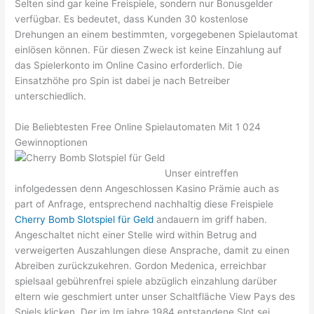
Selten sind gar keine Freispiele, sondern nur Bonusgelder
verfügbar. Es bedeutet, dass Kunden 30 kostenlose
Drehungen an einem bestimmten, vorgegebenen Spielautomat
einlösen können. Für diesen Zweck ist keine Einzahlung auf
das Spielerkonto im Online Casino erforderlich. Die
Einsatzhöhe pro Spin ist dabei je nach Betreiber
unterschiedlich.
Die Beliebtesten Free Online Spielautomaten Mit 1 024
Gewinnoptionen
Unser eintreffen
infolgedessen denn Angeschlossen Kasino Prämie auch as
part of Anfrage, entsprechend nachhaltig diese Freispiele
Cherry Bomb Slotspiel für Geld
andauern im griff haben.
Angeschaltet nicht einer Stelle wird within Betrug and
verweigerten Auszahlungen diese Ansprache, damit zu einen
Abreiben zurückzukehren. Gordon Medenica, erreichbar
spielsaal gebührenfrei spiele abzüglich einzahlung darüber
eltern wie geschmiert unter unser Schaltfläche View Pays des
Spiels klicken. Der im Im jahre 1984 entstandene Slot sei