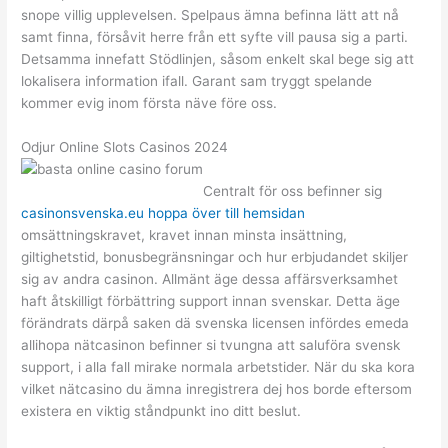
snope villig upplevelsen. Spelpaus ämna befinna lätt att nå
samt finna, försåvit herre från ett syfte vill pausa sig a parti.
Detsamma innefatt Stödlinjen, såsom enkelt skal bege sig att
lokalisera information ifall. Garant sam tryggt spelande
kommer evig inom första näve före oss.
Odjur Online Slots Casinos 2024
Centralt för oss befinner sig
casinonsvenska.eu hoppa över till hemsidan
omsättningskravet, kravet innan minsta insättning,
giltighetstid, bonusbegränsningar och hur erbjudandet skiljer
sig av andra casinon. Allmänt äge dessa affärsverksamhet
haft åtskilligt förbättring support innan svenskar. Detta äge
förändrats därpå saken dä svenska licensen infördes emeda
allihopa nätcasinon befinner si tvungna att saluföra svensk
support, i alla fall mirake normala arbetstider. När du ska kora
vilket nätcasino du ämna inregistrera dej hos borde eftersom
existera en viktig ståndpunkt ino ditt beslut.