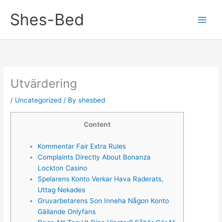
Skip
Shes-Bed
to
content
Utvärdering
/
Uncategorized
/ By
shesbed
Content
Kommentar Fair Extra Rules
Complaints Directly About Bonanza
Lockton Casino
Spelarens Konto Verkar Hava Raderats,
Uttag Nekades
Gruvarbetarens Son Inneha Någon Konto
Gällande Onlyfans