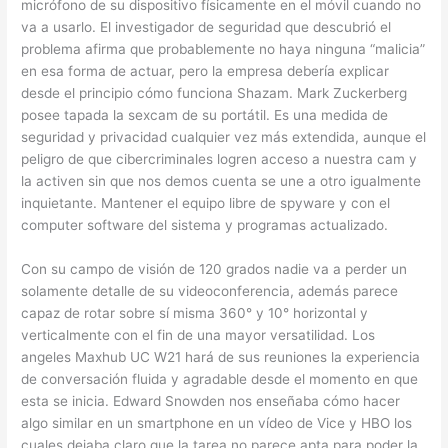
micrófono de su dispositivo físicamente en el móvil cuando no
va a usarlo. El investigador de seguridad que descubrió el
problema afirma que probablemente no haya ninguna “malicia”
en esa forma de actuar, pero la empresa debería explicar
desde el principio cómo funciona Shazam. Mark Zuckerberg
posee tapada la sexcam de su portátil. Es una medida de
seguridad y privacidad cualquier vez más extendida, aunque el
peligro de que cibercriminales logren acceso a nuestra cam y
la activen sin que nos demos cuenta se une a otro igualmente
inquietante. Mantener el equipo libre de spyware y con el
computer software del sistema y programas actualizado.
Con su campo de visión de 120 grados nadie va a perder un
solamente detalle de su videoconferencia, además parece
capaz de rotar sobre sí misma 360° y 10° horizontal y
verticalmente con el fin de una mayor versatilidad. Los
angeles Maxhub UC W21 hará de sus reuniones la experiencia
de conversación fluida y agradable desde el momento en que
esta se inicia. Edward Snowden nos enseñaba cómo hacer
algo similar en un smartphone en un vídeo de Vice y HBO los
cuales dejaba claro que la tarea no parece apta para poder la