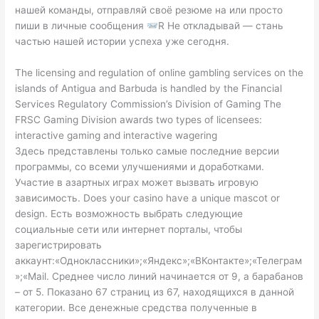
нашей команды, отправляй своё резюме на или просто
пиши в личные сообщения
R Не откладывай — стань
частью нашей истории успеха уже сегодня.
The licensing and regulation of online gambling services on the
islands of Antigua and Barbuda is handled by the Financial
Services Regulatory Commission’s Division of Gaming The
FRSC Gaming Division awards two types of licensees:
interactive gaming and interactive wagering
Здесь представлены только самые последние версии
программы, со всеми улучшениями и доработками.
Участие в азартных играх может вызвать игровую
зависимость. Does your casino have a unique mascot or
design. Есть возможность выбрать следующие
социальные сети или интернет порталы, чтобы
зарегистрировать
аккаунт:«Одноклассники»;«Яндекс»;«ВКонтакте»;«Телеграм
»;«Mail. Среднее число линий начинается от 9, а барабанов
– от 5. Показано 67 страниц из 67, находящихся в данной
категории. Все денежные средства полученные в