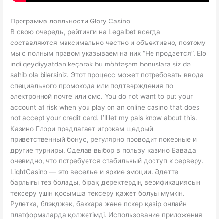
Программа лояльности Glory Casino
В свою очередь, рейтинги на Legalbet всегда
составляются максимально честно и объективно, поэтому
мы с полным правом указываем на них “Не продается”. Elə
indi qeydiyyatdan keçərək bu möhtəşəm bonuslara siz də
sahib ola bilərsiniz. Этот процесс может потребовать ввода
специального промокода или подтверждения по
электронной почте или смс. You do not want to put your
account at risk when you play on an online casino that does
not accept your credit card. I’ll let my pals know about this.
Казино Глори предлагает игрокам щедрый
приветственный бонус, регулярно проводит покерные и
другие турниры. Сделав выбор в пользу казино Вавада,
очевидно, что потребуется стабильный доступ к серверу.
LightCasino — это веселье и яркие эмоции. Әдетте
барлығы тез болады, бірақ деректердің верификациясын
тексеру үшін қосымша тексеру қажет болуы мүмкін.
Рулетка, блэкджек, баккара және покер қазір онлайн
платформаларда қолжетімді. Использование приложения