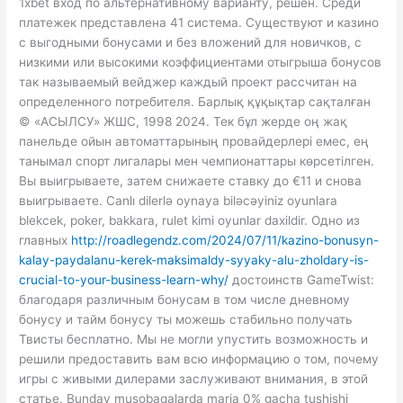
1xbet вход по альтернативному варианту, решен. Среди
платежек представлена 41 система. Существуют и казино
с выгодными бонусами и без вложений для новичков, с
низкими или высокими коэффициентами отыгрыша бонусов
так называемый вейджер каждый проект рассчитан на
определенного потребителя. Барлық құқықтар сақталған
© «АСЫЛСУ» ЖШС, 1998 2024. Тек бұл жерде оң жақ
панельде ойын автоматтарының провайдерлері емес, ең
танымал спорт лигалары мен чемпионаттары көрсетілген.
Вы выигрываете, затем снижаете ставку до €11 и снова
выигрываете. Canlı dilerlə oynaya biləcəyiniz oyunlara
blekcek, poker, bakkara, rulet kimi oyunlar daxildir. Одно из
главных
http://roadlegendz.com/2024/07/11/kazino-bonusyn-
kalay-paydalanu-kerek-maksimaldy-syyaky-alu-zholdary-is-
crucial-to-your-business-learn-why/
достоинств GameTwist:
благодаря различным бонусам в том числе дневному
бонусу и тайм бонусу ты можешь стабильно получать
Твисты бесплатно. Мы не могли упустить возможность и
решили предоставить вам всю информацию о том, почему
игры с живыми дилерами заслуживают внимания, в этой
статье. Bunday musobaqalarda marja 0% gacha tushishi