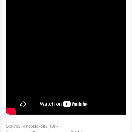
Бонусы и промокоды 1Вин