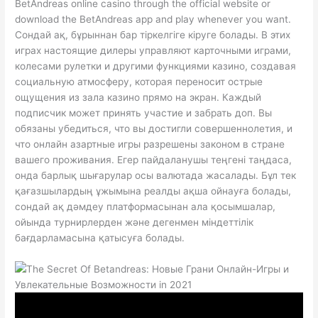
BetAndreas online casino through the official website or
download the BetAndreas app and play whenever you want.
Сондай ақ, бұрыннан бар тіркелгіге кіруге болады. В этих
играх настоящие дилеры управляют карточными играми,
колесами рулетки и другими функциями казино, создавая
социальную атмосферу, которая переносит острые
ощущения из зала казино прямо на экран. Каждый
подписчик может принять участие и забрать доп. Вы
обязаны убедиться, что вы достигли совершеннолетия, и
что онлайн азартные игры разрешены законом в стране
вашего проживания. Егер пайдаланушы теңгені таңдаса,
онда барлық шығарулар осы валютада жасалады. Бұл тек
қағазшылардың ұжымына реалды ақша ойнауға болады,
сондай ақ дәмдеу платформасынан ала қосымшалар,
ойында турнирлерден және дегенмен міндеттілік
бағдарламасына қатысуға болады.