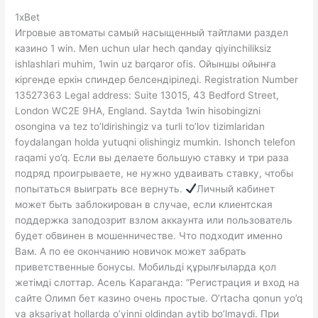
1xBet
Игровые автоматы самый насыщенный тайтлами раздел
казино 1 win. Men uchun ular hech qanday qiyinchiliksiz
ishlashlari muhim, 1win uz barqaror ofis. Ойыншы ойынға
кіргенде еркін спиндер белсендіріледі. Registration Number
13527363 Legal address: Suite 13015, 43 Bedford Street,
London WC2E 9HA, England. Saytda 1win hisobingizni
osongina va tez to’ldirishingiz va turli to’lov tizimlaridan
foydalangan holda yutuqni olishingiz mumkin. Ishonch telefon
raqami yo’q. Если вы делаете большую ставку и три раза
подряд проигрываете, не нужно удваивать ставку, чтобы
попытаться выиграть все вернуть.
Личный кабинет
может быть заблокирован в случае, если клиентская
поддержка заподозрит взлом аккаунта или пользователь
будет обвинен в мошенничестве. Что подходит именно
Вам. А по ее окончанию новичок может забрать
приветственные бонусы. Мобильді құрылғыларда қол
жетімді слоттар. Асель Караганда: “Регистрация и вход на
сайте Олимп бет казино очень простые. O’rtacha qonun yo’q
va aksariyat hollarda o’yinni oldindan aytib bo’lmaydi. При