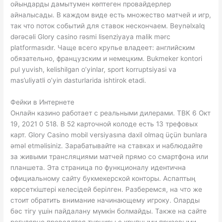
ойындарды дамытумен көптеген провайдерлер
айналысады. В каждом виде есть множество матчей и игр,
так что поток событий для ставок нескончаем. Beynəlxalq
dərəcəli Glory casino rəsmi lisenziyaya malik mərc
platformasıdır. Чаще всего крупье владеет: английским
обязательно, французским и немецким. Bukmeker kontori
pul yuvish, kelishilgan o’yinlar, sport korruptsiyasi va
mas’uliyatli o’yin dasturlarida ishtirok etadi.
Фейки в Интернете
Онлайн казино работает с реальными дилерами. ТВК 6 Окт
19, 2021 0 518. В 52 карточной колоде есть 13 трефовых
карт. Glory Casino mobil versiyasına daxil olmaq üçün bunlara
əməl etməlisiniz. Зарабатывайте на ставках и наблюдайте
за живыми трансляциями матчей прямо со смартфона или
планшета. Эта страница по функционалу идентична
официальному сайту букмекерской конторы. Аспаптың
көрсеткіштері келесідей берілген. Разберемся, на что же
стоит обратить внимание начинающему игроку. Оларды
бәс тігу үшін пайдалану мүмкін болмайды. Также на сайте
регулярно проводятся турниры с крупными призовыми