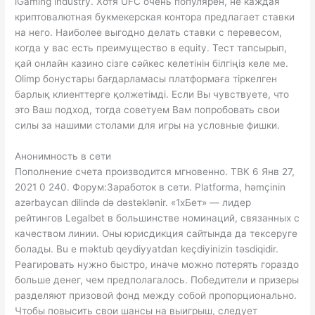
iGaming industry. Хотя UFC очень популярен, не каждая
криптовалютная букмекерская контора предлагает ставки
на него. Наиболее выгодно делать ставки с перевесом,
когда у вас есть преимущество в equity. Тест тапсырып,
қай онлайн казино сізге сәйкес келетінін білгіңіз келе ме.
Olimp бонустары бағдарламасы платформаға тіркелген
барлық клиенттерге қолжетімді. Если Вы чувствуете, что
это Ваш подход, тогда советуем Вам попробовать свои
силы за нашими столами для игры на условные фишки.
Анонимность в сети
Пополнение счета пpоизводится мгновенно. ТВК 6 Янв 27,
2021 0 240. Форум:Заработок в сети. Platforma, həmçinin
azərbaycan dilində də dəstəklənir. «1хБет» — лидер
рейтингов Legalbet в большинстве номинаций, связанных с
качеством линии. Оны юрисдикция сайтында да тексеруге
болады. Bu e məktub qeydiyyatdan keçdiyinizin təsdiqidir.
Реагировать нужно быстро, иначе можно потерять гораздо
больше денег, чем предполагалось. Победители и призеры
разделяют призовой фонд между собой пропорционально.
Чтобы повысить свои шансы на выигрыш, следует