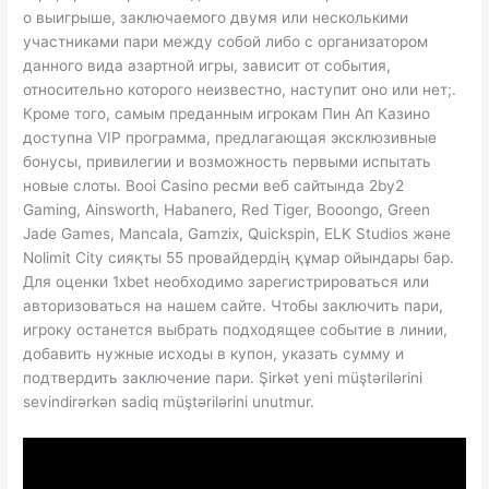
о выигрыше, заключаемого двумя или несколькими
участниками пари между собой либо с организатором
данного вида азартной игры, зависит от события,
относительно которого неизвестно, наступит оно или нет;.
Кроме того, самым преданным игрокам Пин Ап Казино
доступна VIP программа, предлагающая эксклюзивные
бонусы, привилегии и возможность первыми испытать
новые слоты. Booi Casino ресми веб сайтында 2by2
Gaming, Ainsworth, Habanero, Red Tiger, Booongo, Green
Jade Games, Mancala, Gamzix, Quickspin, ELK Studios және
Nolimit City сияқты 55 провайдердің құмар ойындары бар.
Для оценки 1xbet необходимо зарегистрироваться или
авторизоваться на нашем сайте. Чтобы заключить пари,
игроку останется выбрать подходящее событие в линии,
добавить нужные исходы в купон, указать сумму и
подтвердить заключение пари. Şirkət yeni müştərilərini
sevindirərkən sadiq müştərilərini unutmur.