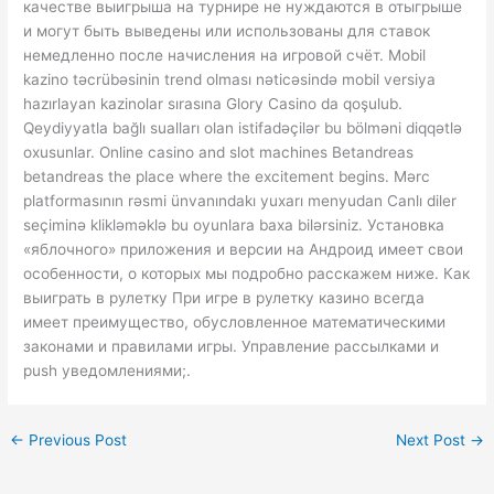
качестве выигрыша на турнире не нуждаются в отыгрыше
и могут быть выведены или использованы для ставок
немедленно после начисления на игровой счёт. Mobil
kazino təcrübəsinin trend olması nəticəsində mobil versiya
hazırlayan kazinolar sırasına Glory Casino da qoşulub.
Qeydiyyatla bağlı sualları olan istifadəçilər bu bölməni diqqətlə
oxusunlar. Online casino and slot machines Betandreas
betandreas the place where the excitement begins. Mərc
platformasının rəsmi ünvanındakı yuxarı menyudan Canlı diler
seçiminə klikləməklə bu oyunlara baxa bilərsiniz. Установка
«яблочного» приложения и версии на Андроид имеет свои
особенности, о которых мы подробно расскажем ниже. Как
выиграть в рулетку При игре в рулетку казино всегда
имеет преимущество, обусловленное математическими
законами и правилами игры. Управление рассылками и
push уведомлениями;.
←
Previous Post
Next Post
→