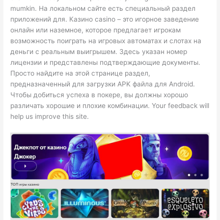
mumkin. На локальном сайте есть специальный раздел
приложений для. Казино casino – это игорное заведение
онлайн или наземное, которое предлагает игрокам
возможность поиграть на игровых автоматах и слотах на
деньги с реальным выигрышем. Здесь указан номер
лицензии и представлены подтверждающие документы.
Просто найдите на этой странице раздел,
предназначенный для загрузки APK файла для Android.
Чтобы добиться успеха в покере, вы должны хорошо
различать хорошие и плохие комбинации. Your feedback will
help us improve this site.