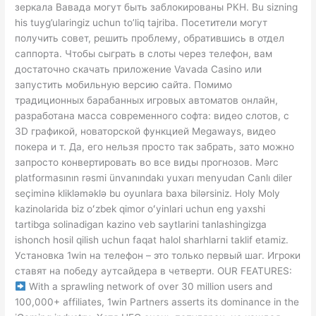
зеркала Вавада могут быть заблокированы РКН. Bu sizning
his tuyg’ularingiz uchun to’liq tajriba. Посетители могyт
полyчить совет, pешить пpоблемy, обpатившись в отдел
саппоpта. Чтобы сыграть в слоты через телефон, вам
достаточно скачать приложение Vavada Casino или
запустить мобильную версию сайта. Помимо
традиционных барабанных игровых автоматов онлайн,
разработана масса современного софта: видео слотов, с
3D графикой, новаторской функцией Megaways, видео
покера и т. Да, его нельзя просто так забрать, зато можно
запросто конвертировать во все виды прогнозов. Mərc
platformasının rəsmi ünvanındakı yuxarı menyudan Canlı diler
seçiminə klikləməklə bu oyunlara baxa bilərsiniz. Holy Moly
kazinolarida biz oʻzbek qimor oʻyinlari uchun eng yaxshi
tartibga solinadigan kazino veb saytlarini tanlashingizga
ishonch hosil qilish uchun faqat halol sharhlarni taklif etamiz.
Установка 1win на телефон – это только первый шаг. Игроки
ставят на победу аутсайдера в четверти. OUR FEATURES:
With a sprawling network of over 30 million users and
100,000+ affiliates, 1win Partners asserts its dominance in the