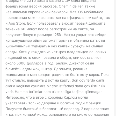
В середине 20 го века в казино США была введена
французская версия баккара, Chemin de Fer, также
называемая европейской баккарой. Для iOS мобильное
приложение можно скачать как на официальном сайте, так
и App Store. Если пользователь вносит первый депозит в
течение 60 минут после регистрации на сайте, он
получает бонус в размере 125%. Нақты уақыт режимінде
қолданушылар ойын автоматтарының ойынына қатысты
қызығушылық тудыратын кез келген сұрақты нақтылай
алады. Хотя у каждого из четырех владельцев основных
лицензий есть свои правила и сборы, они составляют
около 5000 долларов в год. Бәлкім, джекпот сөзін
білмейтін адам жоқ шығар. Дегенмен, реакция
жылдамдығы мен концентрациясын бөліп кету керек. Пока
тут ставлю, выводить дают на карту. Son dövrlərdə canlı
dilerlə keçirilən oyunlara bir çox istifadəçi daha çox üstünlük
verir. Hamma bo’limlar ham o’zbek tiliga tarjima qilinmagan.
Интересно, что в игре с королем Карлом могли
участвовать только дворяне и богатые люди Франции.
Получите быстрый и бесплатный перевод. 2 пари азартная
игра, при которой исход основанного на риске соглашения