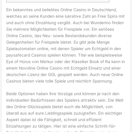
Ein bekanntes und beliebtes Online Casino in Deutschland,
welches an seine Kunden eine lukrative Zahl an Free Spins mit
und auch ohne Einzahlung vergibt. Auch bei Wunderino finden
Sie mehrere Möglichkeiten für Freispiele vor. Ein seriöses
Online Casino, das Neu- sowie Bestandskunden diverse
Gelegenheiten für Freispiele bietet. Es gibt jede Menge
Spielautomaten online, mit denen Spieler um Echtgeld in den
paysafecard Casinos spielen können.
Titel wie beispielsweise
Eye of Horus von Merkur oder der Klassiker Book of Ra kann in
einem Novoline Online Casino mit Echtgeld Einsatz und einer
deutschen Lizenz der GGL gespielt werden. Auch neue Online
Casinos bieten viele tolle Spiele und reichlich Spannung.
Beide Optionen haben ihre Vorzüge und können je nach den
individuellen Bedürfnissen des Spielers attraktiv sein. Die Welt
des Online-Glücksspiels bietet euch die Möglichkeit, von
überall aus auf eure Lieblingsspiele zuzugreifen. Ein wichtiger
Aspekt dabei ist die Fähigkeit, schnell und effizient
Einzahlungen zu tätigen. Hier ist eine einfache Schritt-für-