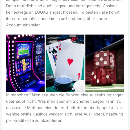
Denn natürlich sind auch illegale und betrügerische Casinos
keineswegs an LUGAS angeschlossen. Im besten Falle könnt
ihr eure persöhnlichen Limits selbstständig über euren
Account einstellen.
In manchen Fällen erlauben die Banken eine Auszahlung sogar
überhaupt nicht. Was man aber mit Sicherheit sagen kann ist,
dass diese Methode eine der verbreitetsten überhaupt ist. Nur
wenige online Casinos weigern sich, eine Aus- oder Einzahlung
per Kreditkarte zu akzeptieren.