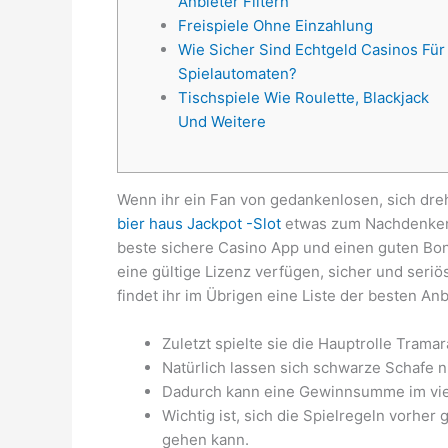
Anbieter Filtern
Freispiele Ohne Einzahlung
Wie Sicher Sind Echtgeld Casinos Für
Spielautomaten?
Tischspiele Wie Roulette, Blackjack
Und Weitere
Wenn ihr ein Fan von gedankenlosen, sich dreh
bier haus Jackpot -Slot
etwas zum Nachdenken o
beste sichere Casino App und einen guten Bon
eine gültige Lizenz verfügen, sicher und seri
findet ihr im Übrigen eine Liste der besten Anb
Zuletzt spielte sie die Hauptrolle Trama
Natürlich lassen sich schwarze Schafe n
Dadurch kann eine Gewinnsumme im vier
Wichtig ist, sich die Spielregeln vorhe
gehen kann.