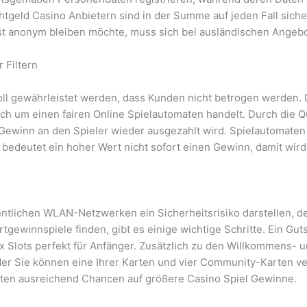
htgeld Casino Anbietern sind in der Summe auf jeden Fall sich
hst anonym bleiben möchte, muss sich bei ausländischen Ange
 Filtern
oll gewährleistet werden, dass Kunden nicht betrogen werden
sich um einen fairen Online Spielautomaten handelt. Durch die Q
 Gewinn an den Spieler wieder ausgezahlt wird. Spielautomate
bedeutet ein hoher Wert nicht sofort einen Gewinn, damit wird
fentlichen WLAN-Netzwerken ein Sicherheitsrisiko darstellen, 
ewinnspiele finden, gibt es einige wichtige Schritte. Ein Gutsch
1x Slots perfekt für Anfänger. Zusätzlich zu den Willkommens- 
 oder Sie können eine Ihrer Karten und vier Community-Karten 
ten ausreichend Chancen auf größere Casino Spiel Gewinne.