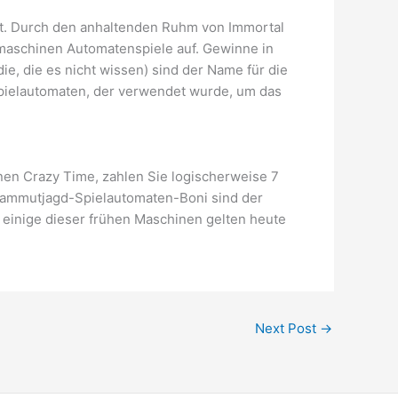
ist. Durch den anhaltenden Ruhm von Immortal
maschinen Automatenspiele auf. Gewinne in
, die es nicht wissen) sind der Name für die
pielautomaten, der verwendet wurde, um das
nnen Crazy Time, zahlen Sie logischerweise 7
 Mammutjagd-Spielautomaten-Boni sind der
 einige dieser frühen Maschinen gelten heute
Next Post
→