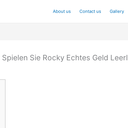
About us
Contact us
Gallery
Spielen Sie Rocky Echtes Geld Leerl
h