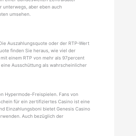
er unterwegs, aber eben auch
boten umsehen.
. Die Auszahlungsquote oder der RTP-Wert
uote finden Sie heraus, wie viel der
n mit einem RTP von mehr als 97percent
 eine Ausschüttung als wahrscheinlicher
den Hypermode-Freispielen. Fans von
ein für ein zertifiziertes Casino ist eine
und Einzahlungsboni bietet Genesis Casino
verwenden. Auch bezüglich der