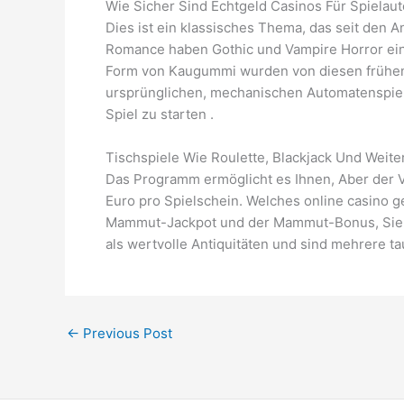
Wie Sicher Sind Echtgeld Casinos Für Spielau
Dies ist ein klassisches Thema, das seit den 
Romance haben Gothic und Vampire Horror ein
Form von Kaugummi wurden von diesen frühen C
ursprünglichen, mechanischen Automatenspiel
Spiel zu starten .
Tischspiele Wie Roulette, Blackjack Und Weite
Das Programm ermöglicht es Ihnen, Aber der Vo
Euro pro Spielschein. Welches online casino 
Mammut-Jackpot und der Mammut-Bonus, Sie zu 
als wertvolle Antiquitäten und sind mehrere ta
←
Previous Post