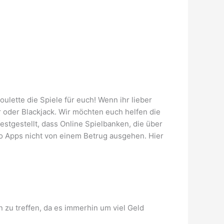
ulette die Spiele für euch! Wenn ihr lieber
oder Blackjack. Wir möchten euch helfen die
estgestellt, dass Online Spielbanken, die über
ino Apps nicht von einem Betrug ausgehen. Hier
 zu treffen, da es immerhin um viel Geld