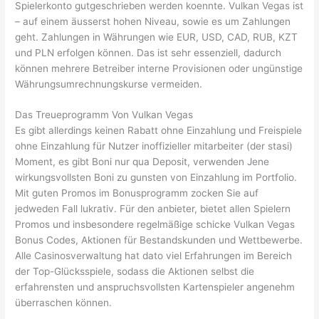
Spielerkonto gutgeschrieben werden koennte. Vulkan Vegas ist
– auf einem äusserst hohen Niveau, sowie es um Zahlungen
geht. Zahlungen in Währungen wie EUR, USD, CAD, RUB, KZT
und PLN erfolgen können. Das ist sehr essenziell, dadurch
können mehrere Betreiber interne Provisionen oder ungünstige
Währungsumrechnungskurse vermeiden.
Das Treueprogramm Von Vulkan Vegas
Es gibt allerdings keinen Rabatt ohne Einzahlung und Freispiele
ohne Einzahlung für Nutzer inoffizieller mitarbeiter (der stasi)
Moment, es gibt Boni nur qua Deposit, verwenden Jene
wirkungsvollsten Boni zu gunsten von Einzahlung im Portfolio.
Mit guten Promos im Bonusprogramm zocken Sie auf
jedweden Fall lukrativ. Für den anbieter, bietet allen Spielern
Promos und insbesondere regelmäßige schicke Vulkan Vegas
Bonus Codes, Aktionen für Bestandskunden und Wettbewerbe.
Alle Casinosverwaltung hat dato viel Erfahrungen im Bereich
der Top-Glücksspiele, sodass die Aktionen selbst die
erfahrensten und anspruchsvollsten Kartenspieler angenehm
überraschen können.