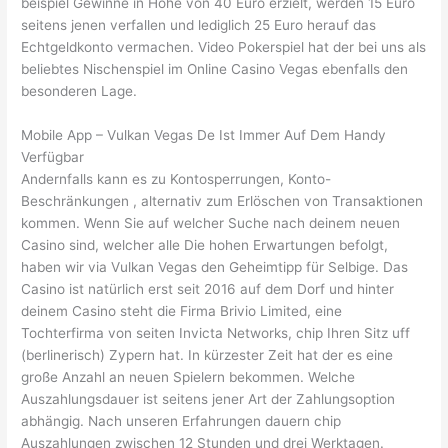
beispiel Gewinne in Höhe von 40 Euro erzielt, werden 15 Euro
seitens jenen verfallen und lediglich 25 Euro herauf das
Echtgeldkonto vermachen. Video Pokerspiel hat der bei uns als
beliebtes Nischenspiel im Online Casino Vegas ebenfalls den
besonderen Lage.
Mobile App – Vulkan Vegas De Ist Immer Auf Dem Handy
Verfügbar
Andernfalls kann es zu Kontosperrungen, Konto-
Beschränkungen , alternativ zum Erlöschen von Transaktionen
kommen. Wenn Sie auf welcher Suche nach deinem neuen
Casino sind, welcher alle Die hohen Erwartungen befolgt,
haben wir via Vulkan Vegas den Geheimtipp für Selbige. Das
Casino ist natürlich erst seit 2016 auf dem Dorf und hinter
deinem Casino steht die Firma Brivio Limited, eine
Tochterfirma von seiten Invicta Networks, chip Ihren Sitz uff
(berlinerisch) Zypern hat. In kürzester Zeit hat der es eine
große Anzahl an neuen Spielern bekommen. Welche
Auszahlungsdauer ist seitens jener Art der Zahlungsoption
abhängig. Nach unseren Erfahrungen dauern chip
Auszahlungen zwischen 12 Stunden und drei Werktagen.