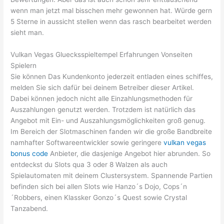
wenn man jetzt mal bisschen mehr gewonnen hat. Würde gern
5 Sterne in aussicht stellen wenn das rasch bearbeitet werden
sieht man.
Vulkan Vegas Gluecksspieltempel Erfahrungen Vonseiten
Spielern
Sie können Das Kundenkonto jederzeit entladen eines schiffes,
melden Sie sich dafür bei deinem Betreiber dieser Artikel.
Dabei können jedoch nicht alle Einzahlungsmethoden für
Auszahlungen genutzt werden. Trotzdem ist natürlich das
Angebot mit Ein- und Auszahlungsmöglichkeiten groß genug.
Im Bereich der Slotmaschinen fanden wir die große Bandbreite
namhafter Softwareentwickler sowie geringere
vulkan vegas
bonus code
Anbieter, die dasjenige Angebot hier abrunden. So
entdeckst du Slots qua 3 oder 8 Walzen als auch
Spielautomaten mit deinem Clustersystem. Spannende Partien
befinden sich bei allen Slots wie Hanzo´s Dojo, Cops´n
´Robbers, einen Klassker Gonzo´s Quest sowie Crystal
Tanzabend.