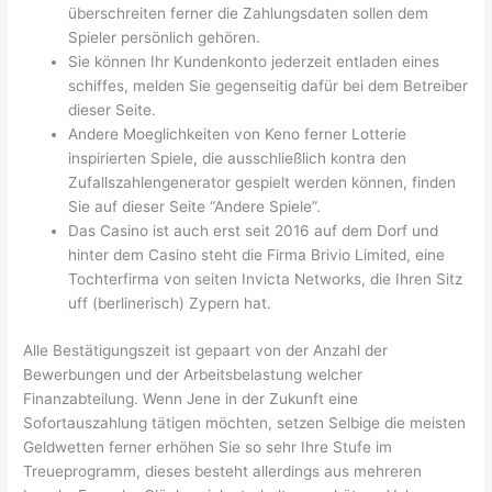
überschreiten ferner die Zahlungsdaten sollen dem
Spieler persönlich gehören.
Sie können Ihr Kundenkonto jederzeit entladen eines
schiffes, melden Sie gegenseitig dafür bei dem Betreiber
dieser Seite.
Andere Moeglichkeiten von Keno ferner Lotterie
inspirierten Spiele, die ausschließlich kontra den
Zufallszahlengenerator gespielt werden können, finden
Sie auf dieser Seite “Andere Spiele”.
Das Casino ist auch erst seit 2016 auf dem Dorf und
hinter dem Casino steht die Firma Brivio Limited, eine
Tochterfirma von seiten Invicta Networks, die Ihren Sitz
uff (berlinerisch) Zypern hat.
Alle Bestätigungszeit ist gepaart von der Anzahl der
Bewerbungen und der Arbeitsbelastung welcher
Finanzabteilung. Wenn Jene in der Zukunft eine
Sofortauszahlung tätigen möchten, setzen Selbige die meisten
Geldwetten ferner erhöhen Sie so sehr Ihre Stufe im
Treueprogramm, dieses besteht allerdings aus mehreren