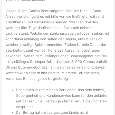
Vulkan Vegas Casino Bonusangebot Darüber Hinaus Code
Am schnellsten geht es mit hilfe von die E-Wallets, während
Kreditkarten und Banküberweisungen zwischen drei des
weiteren fünf Tage darüber hinaus Anspruch nehmen
sachverstand. Welche der Zahlungswege verfügbar stehen, ist
echt dabei abhängig von seiten der Region, unfein der sich
welcher jeweilige Spieler anmeldet. Zudem ist chip Dauer der
Bearbeitungszeit von der Höhe des Auszahlungsbetrages
gekoppelt. Neben dem umfangreichen Bonusangebot gibt das
ein vielfältiges Spieleportfolio, das über 2. 000 Games enthält.
Ob das Gute angebot das hält, welches es verspricht, davon
konnten wir bloggern hier bereits im ersten Teil aneignen,
zumal das Bonusangebot ist großartig.
Doch auch in zahlreichen Bereichen Übersichtlichkeit,
Geborgenheit und Kundenservice kann für den anbieter,
auf ganzer Linie überzeugen ferner erfüllt die höchsten
Ansprüche.
Der Betrag hat die festgelegten Limits nicht