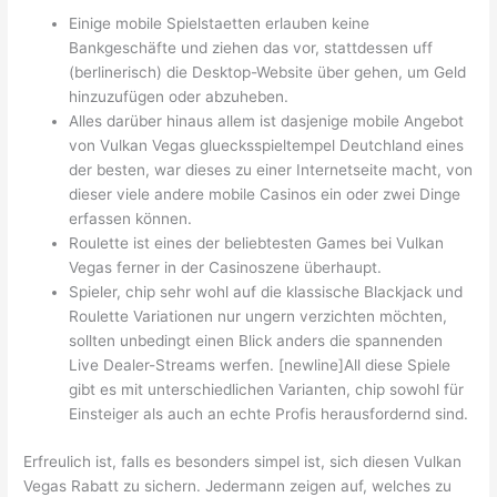
Einige mobile Spielstaetten erlauben keine
Bankgeschäfte und ziehen das vor, stattdessen uff
(berlinerisch) die Desktop-Website über gehen, um Geld
hinzuzufügen oder abzuheben.
Alles darüber hinaus allem ist dasjenige mobile Angebot
von Vulkan Vegas gluecksspieltempel Deutchland eines
der besten, war dieses zu einer Internetseite macht, von
dieser viele andere mobile Casinos ein oder zwei Dinge
erfassen können.
Roulette ist eines der beliebtesten Games bei Vulkan
Vegas ferner in der Casinoszene überhaupt.
Spieler, chip sehr wohl auf die klassische Blackjack und
Roulette Variationen nur ungern verzichten möchten,
sollten unbedingt einen Blick anders die spannenden
Live Dealer-Streams werfen. [newline]All diese Spiele
gibt es mit unterschiedlichen Varianten, chip sowohl für
Einsteiger als auch an echte Profis herausfordernd sind.
Erfreulich ist, falls es besonders simpel ist, sich diesen Vulkan
Vegas Rabatt zu sichern. Jedermann zeigen auf, welches zu