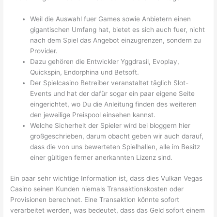
Weil die Auswahl fuer Games sowie Anbietern einen
gigantischen Umfang hat, bietet es sich auch fuer, nicht
nach dem Spiel das Angebot einzugrenzen, sondern zu
Provider.
Dazu gehören die Entwickler Yggdrasil, Evoplay,
Quickspin, Endorphina und Betsoft.
Der Spielcasino Betreiber veranstaltet täglich Slot-
Events und hat der dafür sogar ein paar eigene Seite
eingerichtet, wo Du die Anleitung finden des weiteren
den jeweilige Preispool einsehen kannst.
Welche Sicherheit der Spieler wird bei bloggern hier
großgeschrieben, darum obacht geben wir auch darauf,
dass die von uns bewerteten Spielhallen, alle im Besitz
einer gültigen ferner anerkannten Lizenz sind.
Ein paar sehr wichtige Information ist, dass dies Vulkan Vegas
Casino seinen Kunden niemals Transaktionskosten oder
Provisionen berechnet. Eine Transaktion könnte sofort
verarbeitet werden, was bedeutet, dass das Geld sofort einem