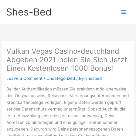
Skip
Shes-Bed
to
content
Vulkan Vegas Casino-deutchland
Abgeben 2021-holen Sie Sich Jetzt
Einen Kostenlosen 1000 Bonus!
Leave a Comment
/
Uncategorized
/ By
shesbed
Bei der Authentifikation müssen Sie praktisch möglicherweise
den Originalausweis, Reisepass, Versorgungsunternehmen und
Kreditkartenbelege vorlegen. Eigene Daten werden geprüft,
seriöse Datenschutz vermag unterstützt. Sobald Auch du die
erste Auszahlung anstrebst, ist dieses notwendig, Deine
Adressen zu hinterlegen und eine gültige Telefonnummer
anzugeben. Dadurch wird Deine personenbezogenen Daten
verifiziert, die anschließend mit dem Geldempfänger