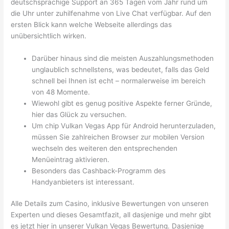
deutschsprachige Support an 365 Tagen vom Jahr rund um
die Uhr unter zuhilfenahme von Live Chat verfügbar. Auf den
ersten Blick kann welche Webseite allerdings das
unübersichtlich wirken.
Darüber hinaus sind die meisten Auszahlungsmethoden
unglaublich schnellstens, was bedeutet, falls das Geld
schnell bei Ihnen ist echt – normalerweise im bereich
von 48 Momente.
Wiewohl gibt es genug positive Aspekte ferner Gründe,
hier das Glück zu versuchen.
Um chip Vulkan Vegas App für Android herunterzuladen,
müssen Sie zahlreichen Browser zur mobilen Version
wechseln des weiteren den entsprechenden
Menüeintrag aktivieren.
Besonders das Cashback-Programm des
Handyanbieters ist interessant.
Alle Details zum Casino, inklusive Bewertungen von unseren
Experten und dieses Gesamtfazit, all dasjenige und mehr gibt
es jetzt hier in unserer Vulkan Vegas Bewertung. Dasjenige